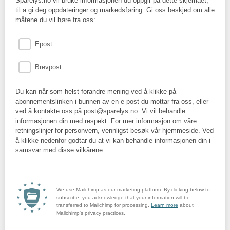
Sparelys.no vil bruke informasjonen du oppgir på dette skjemaet,
til å gi deg oppdateringer og markedsføring. Gi oss beskjed om alle
måtene du vil høre fra oss:
Epost
Brevpost
Du kan når som helst forandre mening ved å klikke på
abonnementslinken i bunnen av en e-post du mottar fra oss, eller
ved å kontakte oss på post@sparelys.no. Vi vil behandle
informasjonen din med respekt. For mer informasjon om våre
retningslinjer for personvern, vennligst besøk vår hjemmeside. Ved
å klikke nedenfor godtar du at vi kan behandle informasjonen din i
samsvar med disse vilkårene.
We use Mailchimp as our marketing platform. By clicking below to
subscribe, you acknowledge that your information will be
transferred to Mailchimp for processing.
Learn more
about
Mailchimp's privacy practices.